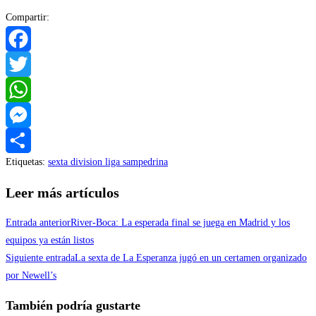
Compartir:
Facebook
Twitter
WhatsApp
Messenger
Etiquetas
:
sexta division liga sampedrina
Compartir
Leer más artículos
Entrada anterior
River-Boca: La esperada final se juega en Madrid y los
equipos ya están listos
Siguiente entrada
La sexta de La Esperanza jugó en un certamen organizado
por Newell’s
También podría gustarte