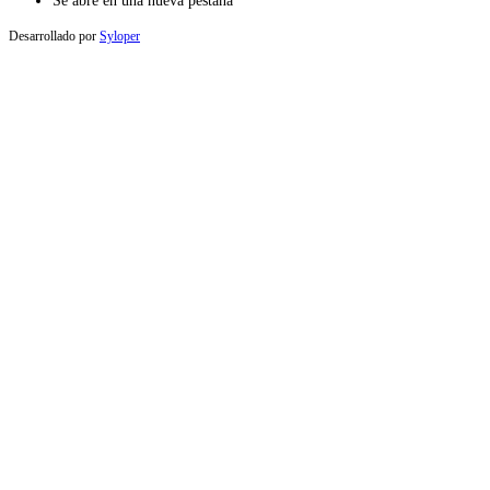
Se abre en una nueva pestaña
Desarrollado por
Syloper