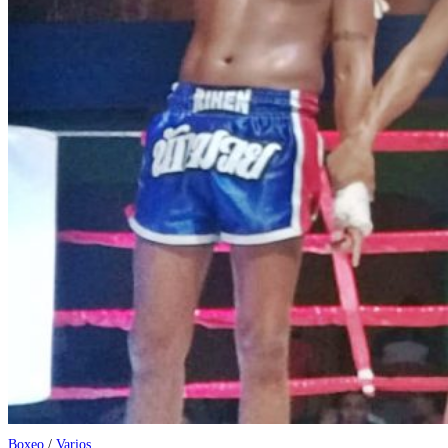
Boxeo
/
Varios