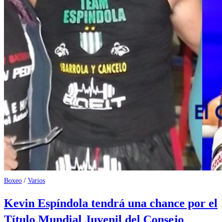
Boxeo
/
Varios
Kevin Espíndola tendrá una chance por el
Título Mundial Juvenil del Consejo