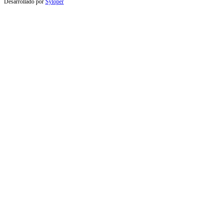
Desarrollado por
Syloper