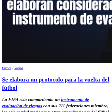
Fútbol
/
Varios
Se elabora un protocolo para la vuelta del
fútbol
La FIFA está compartiendo un
instrumento de
evaluación de riesgos
con sus 211 federaciones miembro,
las seis confederaciones y otras organizaciones del fútbol,