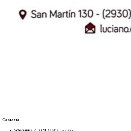
Contacto
Whatsapp
+54 3329 317456/572365