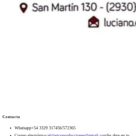
Contacto
Whatsapp
+54 3329 317456/572365
Correo electrónico:
elclasicoproducciones@gmail.com
Se abre en tu