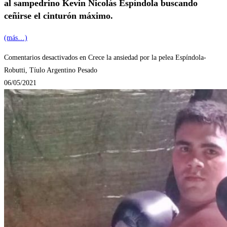
al sampedrino Kevin Nicolás Espíndola buscando
ceñirse el cinturón máximo.
(más…)
Comentarios desactivados
en Crece la ansiedad por la pelea Espíndola-
Robutti, Tíulo Argentino Pesado
06/05/2021