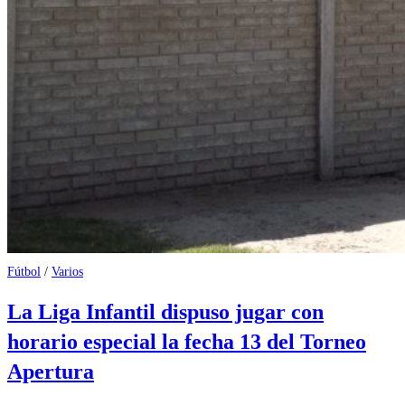
Fútbol
/
Varios
La Liga Infantil dispuso jugar con
horario especial la fecha 13 del Torneo
Apertura