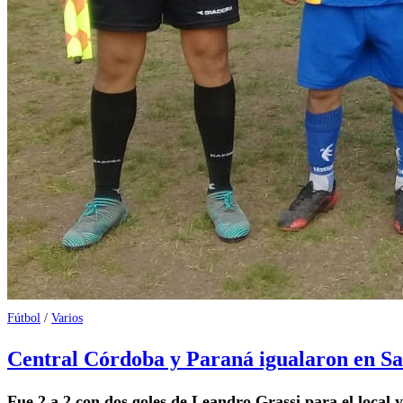
Fútbol
/
Varios
Central Córdoba y Paraná igualaron en Sa
Fue 2 a 2 con dos goles de Leandro Grassi para el local y