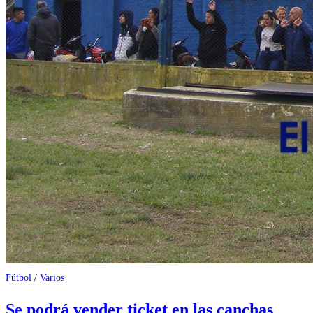
Fútbol
/
Varios
Se podrá vender ticket en las canchas