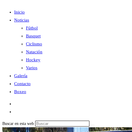
Inicio
Noticias
Fútbol
Basquet
Ciclismo
Natación
Hockey
Varios
Galería
Contacto
Boxeo
Buscar en esta web