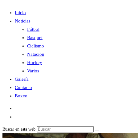
Inicio
Noticias
Fútbol
Basquet
Ciclismo
Natación
Hockey
Varios
Galería
Contacto
Boxeo
Buscar en esta web