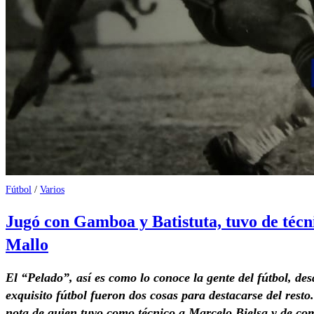
Fútbol
/
Varios
Jugó con Gamboa y Batistuta, tuvo de técni
Mallo
El “Pelado”, así es como lo conoce la gente del fútbol, des
exquisito fútbol fueron dos cosas para destacarse del rest
nota de quien tuvo como técnico a Marcelo Bielsa y de com