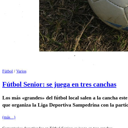
Fútbol
/
Varios
Fútbol Senior: se juega en tres canchas
Los más «grandes» del fútbol local salen a la cancha es
que organiza la Liga Deportiva Sampedrina con la partic
(más…)