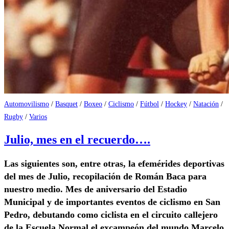
Automovilismo
/
Basquet
/
Boxeo
/
Ciclismo
/
Fútbol
/
Hockey
/
Natación
/
Rugby
/
Varios
Julio, mes en el recuerdo….
Las siguientes son, entre otras, la efemérides deportivas
del mes de Julio, recopilación de Román Baca para
nuestro medio. Mes de aniversario del Estadio
Municipal y de importantes eventos de ciclismo en San
Pedro, debutando como ciclista en el circuito callejero
de la Escuela Normal el excampeón del mundo Marcelo