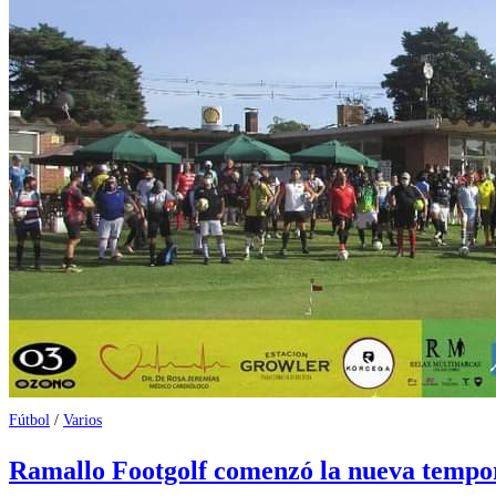
Fútbol
/
Varios
Ramallo Footgolf comenzó la nueva tempo