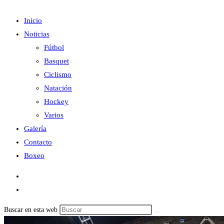
Inicio
Noticias
Fútbol
Basquet
Ciclismo
Natación
Hockey
Varios
Galería
Contacto
Boxeo
Buscar en esta web