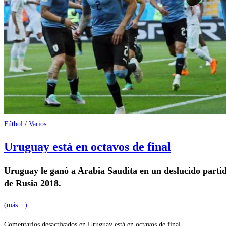
Fútbol
/
Varios
Uruguay está en octavos de final
Uruguay le ganó a Arabia Saudita en un deslucido partido
de Rusia 2018.
(más…)
Comentarios desactivados
en Uruguay está en octavos de final