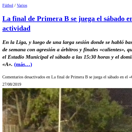
Fútbol
/
Varios
La final de Primera B se juega el sábado e
actividad
En la Liga, y luego de una larga sesión donde se habló bas
de semana con agresión a árbitros y finales «calientes», q
el Estadio Municipal el sábado a las 15:30 horas y el dom
«A».
(más…)
Comentarios desactivados
en La final de Primera B se juega el sábado en el 
27/08/2019