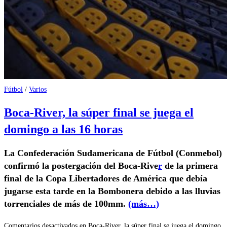
Fútbol
/
Varios
Boca-River, la súper final se juega el
domingo a las 16 horas
La
Confederación Sudamericana de Fútbol
(Conmebol)
confirmó la postergación del Boca-Rive
r
de la primera
final de la
Copa Libertadores de América
que debía
jugarse esta tarde en la
Bombonera
debido a las lluvias
torrenciales de más de 100mm.
(más…)
Comentarios desactivados
en Boca-River, la súper final se juega el domingo