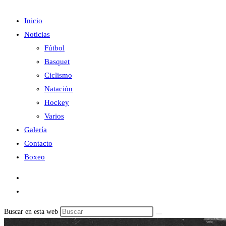
Inicio
Noticias
Fútbol
Basquet
Ciclismo
Natación
Hockey
Varios
Galería
Contacto
Boxeo
Buscar en esta web