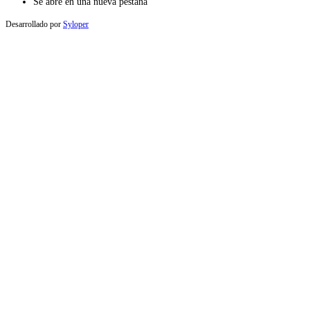
Se abre en una nueva pestaña
Desarrollado por
Syloper