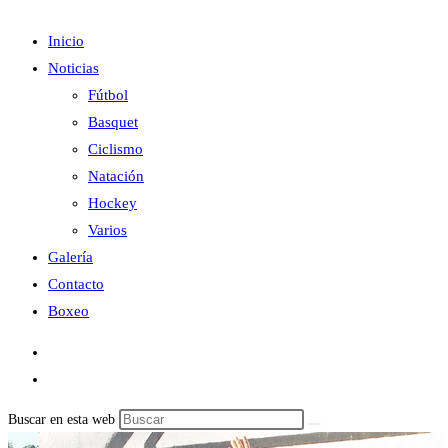
Inicio
Noticias
Fútbol
Basquet
Ciclismo
Natación
Hockey
Varios
Galería
Contacto
Boxeo
Buscar en esta web