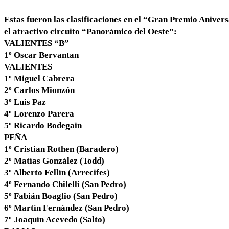
Estas fueron las clasificaciones en el “Gran Premio Aniver
el atractivo circuito “Panorámico del Oeste”:
VALIENTES “B”
1º Oscar Bervantan
VALIENTES
1º Miguel Cabrera
2º Carlos Mionzón
3º Luis Paz
4º Lorenzo Parera
5º Ricardo Bodegain
PEÑA
1º Cristian Rothen (Baradero)
2º Matías González (Todd)
3º Alberto Fellín (Arrecifes)
4º Fernando Chilelli (San Pedro)
5º Fabián Boaglio (San Pedro)
6º Martín Fernández (San Pedro)
7º Joaquín Acevedo (Salto)