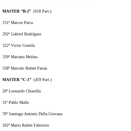
MASTER “B-2”
(618 Part.)
151º Marcos Parra
292º Gabriel Rodríguez
322º Víctor Gomila
339º Mariano Molina
558º Marcelo Rubén Farias
MASTER “C-1”
(459 Part.)
20º Leonardo Chiarella
31º Pablo Mallo
70º Santiago Antonio Della Giovana
102º Mario Rubén Fabrizzio