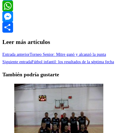
Twitter
WhatsApp
Messenger
Compartir
Leer más artículos
Entrada anterior
Torneo Senior: Mitre ganó y alcanzó la punta
Siguiente entrada
Fútbol infantil: los resultados de la séptima fecha
También podría gustarte