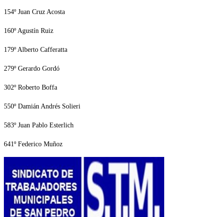
154º Juan Cruz Acosta
160º Agustín Ruiz
179º Alberto Cafferatta
279º Gerardo Gordó
302º Roberto Boffa
550º Damián Andrés Solieri
583º Juan Pablo Esterlich
641º Federico Muñoz