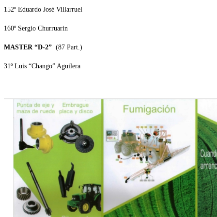
152º Eduardo José Villarruel
160º Sergio Churruarin
MASTER “D-2”
(87 Part.)
31º Luis “Chango” Aguilera