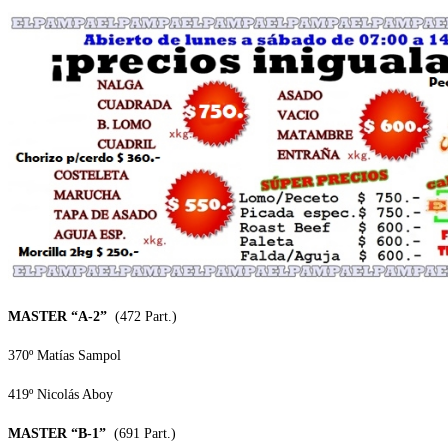
MASTER “A-2”
(472 Part.)
370º Matías Sampol
419º Nicolás Aboy
MASTER “B-1”
(691 Part.)