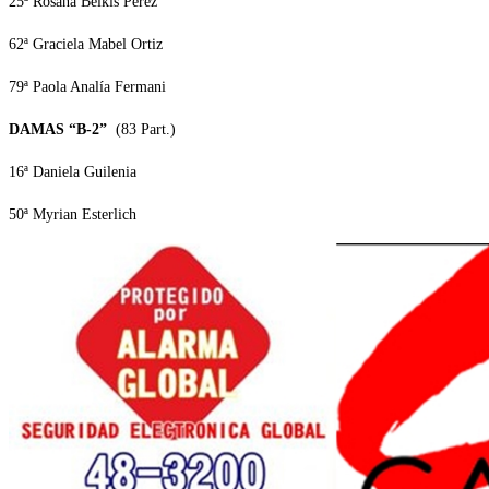
25ª Rosana Belkis Pérez
62ª Graciela Mabel Ortiz
79ª Paola Analía Fermani
DAMAS “B-2”
(83 Part.)
16ª Daniela Guilenia
50ª Myrian Esterlich