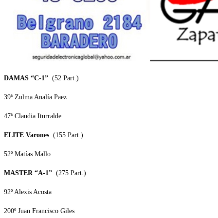
DAMAS “C-1”
(52 Part.)
39ª Zulma Analía Paez
47ª Claudia Iturralde
ELITE Varones
(155 Part.)
52º Matías Mallo
MASTER “A-1”
(275 Part.)
92º Alexis Acosta
200º Juan Francisco Giles