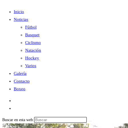
Inicio
Noticias
Fútbol
Basquet
Ciclismo
Natación
Hockey
Varios
Galería
Contacto
Boxeo
Buscar en esta web