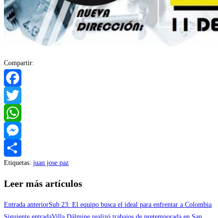
Compartir:
Facebook
Twitter
WhatsApp
Messenger
Etiquetas
:
juan jose paz
Compartir
Leer más artículos
Entrada anterior
Sub 23: El equipo busca el ideal para enfrentar a Colombia
Siguiente entrada
Villa Dálmine realizó trabajos de pretemporada en San