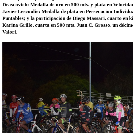
Drascovich: Medalla de oro en 500 mts. y plata en Velocida
Javier Lescoulie: Medalla de plata en Persecución Individu
Puntables; y la participación de Diego Massari, cuarto en k
Karina Grillo, cuarta en 500 mts. Juan C. Grosso, un décim
Valori.