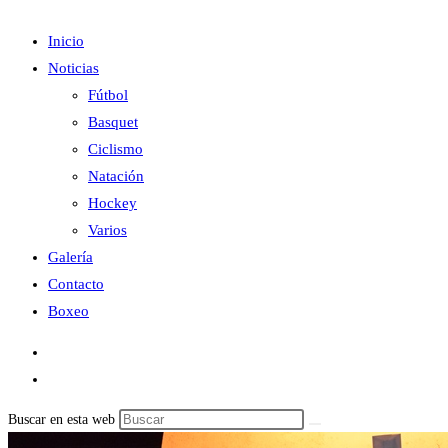
Inicio
Noticias
Fútbol
Basquet
Ciclismo
Natación
Hockey
Varios
Galería
Contacto
Boxeo
Buscar en esta web