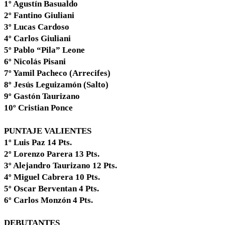
1º Agustín Basualdo
2º Fantino Giuliani
3º Lucas Cardoso
4º Carlos Giuliani
5º Pablo “Pila” Leone
6º Nicolás Pisani
7º Yamil Pacheco (Arrecifes)
8º Jesús Leguizamón (Salto)
9º Gastón Taurizano
10º Cristian Ponce
PUNTAJE VALIENTES
1º Luis Paz 14 Pts.
2º Lorenzo Parera 13 Pts.
3º Alejandro Taurizano 12 Pts.
4º Miguel Cabrera 10 Pts.
5º Oscar Berventan 4 Pts.
6º Carlos Monzón 4 Pts.
DEBUTANTES