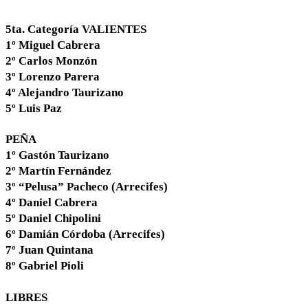
5ta. Categoría VALIENTES
1º Miguel Cabrera
2º Carlos Monzón
3º Lorenzo Parera
4º Alejandro Taurizano
5º Luis Paz
PEÑA
1º Gastón Taurizano
2º Martín Fernández
3º “Pelusa” Pacheco (Arrecifes)
4º Daniel Cabrera
5º Daniel Chipolini
6º Damián Córdoba (Arrecifes)
7º Juan Quintana
8º Gabriel Pioli
LIBRES