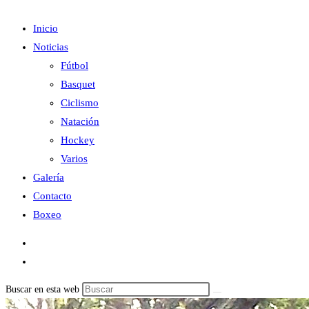
Inicio
Noticias
Fútbol
Basquet
Ciclismo
Natación
Hockey
Varios
Galería
Contacto
Boxeo
Buscar en esta web