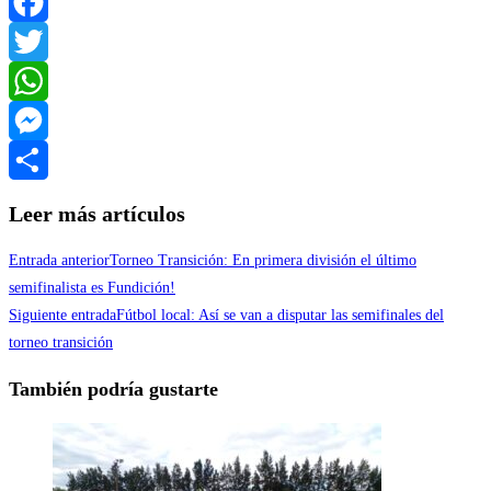
Facebook
Twitter
WhatsApp
Messenger
Compartir
Leer más artículos
Entrada anterior
Torneo Transición: En primera división el último
semifinalista es Fundición!
Siguiente entrada
Fútbol local: Así se van a disputar las semifinales del
torneo transición
También podría gustarte