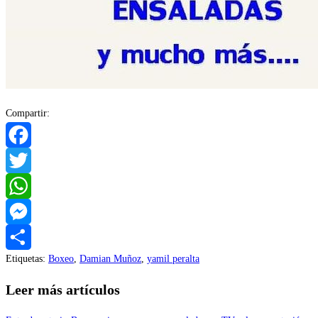
Compartir:
Facebook
Twitter
WhatsApp
Messenger
Etiquetas
:
Boxeo
,
Damian Muñoz
,
yamil peralta
Compartir
Leer más artículos