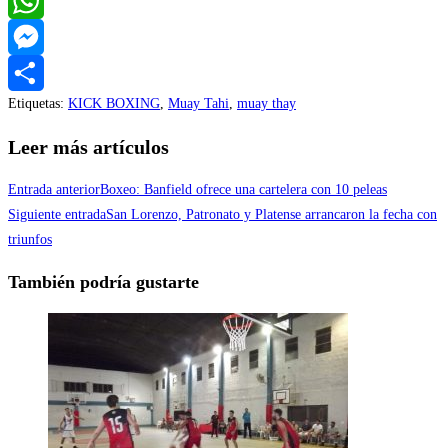
Twitter
WhatsApp
Messenger
Etiquetas
:
KICK BOXING
,
Muay Tahi
,
muay thay
Compartir
Leer más artículos
Entrada anterior
Boxeo: Banfield ofrece una cartelera con 10 peleas
Siguiente entrada
San Lorenzo, Patronato y Platense arrancaron la fecha con
triunfos
También podría gustarte