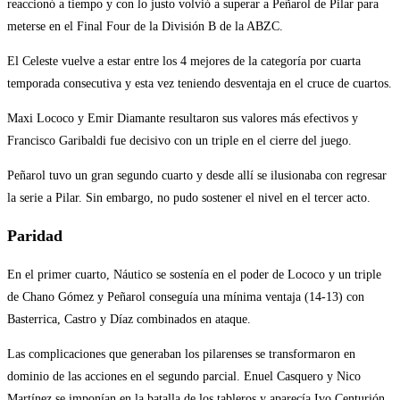
reaccionó a tiempo y con lo justo volvió a superar a Peñarol de Pilar para
meterse en el Final Four de la División B de la ABZC.
El Celeste vuelve a estar entre los 4 mejores de la categoría por cuarta
temporada consecutiva y esta vez teniendo desventaja en el cruce de cuartos.
Maxi Lococo y Emir Diamante resultaron sus valores más efectivos y
Francisco Garibaldi fue decisivo con un triple en el cierre del juego.
Peñarol tuvo un gran segundo cuarto y desde allí se ilusionaba con regresar
la serie a Pilar. Sin embargo, no pudo sostener el nivel en el tercer acto.
Paridad
En el primer cuarto, Náutico se sostenía en el poder de Lococo y un triple
de Chano Gómez y Peñarol conseguía una mínima ventaja (14-13) con
Basterrica, Castro y Díaz combinados en ataque.
Las complicaciones que generaban los pilarenses se transformaron en
dominio de las acciones en el segundo parcial. Enuel Casquero y Nico
Martínez se imponían en la batalla de los tableros y aparecía Ivo Centurión