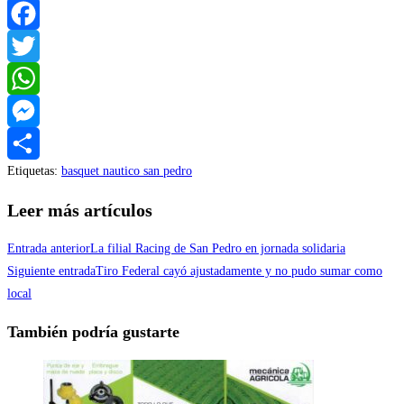
Facebook
Twitter
WhatsApp
Messenger
Etiquetas
:
basquet nautico san pedro
Compartir
Leer más artículos
Entrada anterior
La filial Racing de San Pedro en jornada solidaria
Siguiente entrada
Tiro Federal cayó ajustadamente y no pudo sumar como
local
También podría gustarte