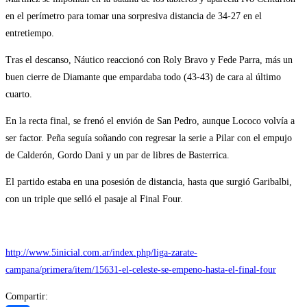
en el perímetro para tomar una sorpresiva distancia de 34-27 en el
entretiempo.
Tras el descanso, Náutico reaccionó con Roly Bravo y Fede Parra, más un
buen cierre de Diamante que empardaba todo (43-43) de cara al último
cuarto.
En la recta final, se frenó el envión de San Pedro, aunque Lococo volvía a
ser factor. Peña seguía soñando con regresar la serie a Pilar con el empujo
de Calderón, Gordo Dani y un par de libres de Basterrica.
El partido estaba en una posesión de distancia, hasta que surgió Garibalbi,
con un triple que selló el pasaje al Final Four.
http://www.5inicial.com.ar/index.php/liga-zarate-
campana/primera/item/15631-el-celeste-se-empeno-hasta-el-final-four
Compartir: