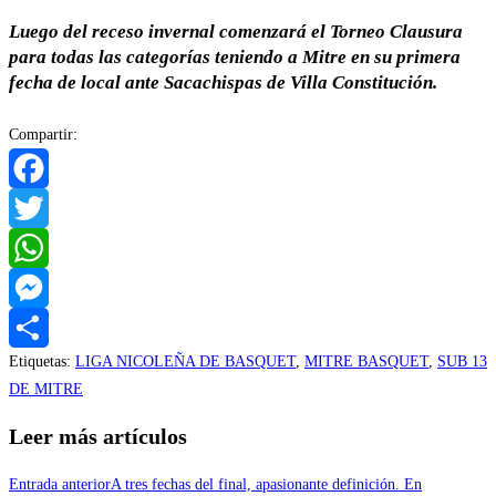
Luego del receso invernal comenzará el Torneo Clausura
para todas las categorías teniendo a Mitre en su primera
fecha de local ante Sacachispas de Villa Constitución.
Compartir:
Facebook
Twitter
WhatsApp
Messenger
Etiquetas
:
LIGA NICOLEÑA DE BASQUET
,
MITRE BASQUET
,
SUB 13
Compartir
DE MITRE
Leer más artículos
Entrada anterior
A tres fechas del final, apasionante definición. En