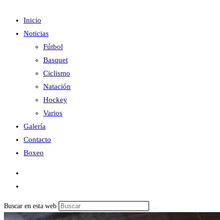
Inicio
Noticias
Fútbol
Basquet
Ciclismo
Natación
Hockey
Varios
Galería
Contacto
Boxeo
Buscar en esta web