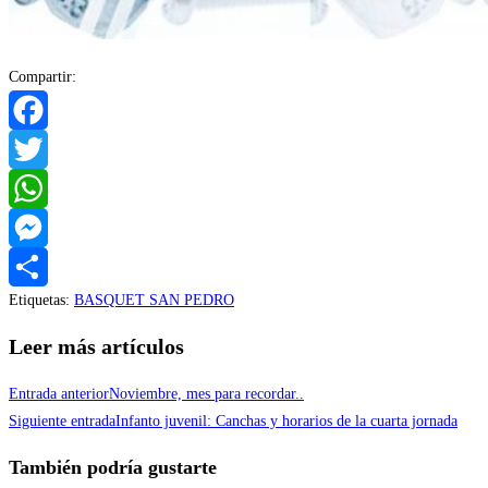
Compartir:
Facebook
Twitter
WhatsApp
Messenger
Etiquetas
:
BASQUET SAN PEDRO
Compartir
Leer más artículos
Entrada anterior
Noviembre, mes para recordar..
Siguiente entrada
Infanto juvenil: Canchas y horarios de la cuarta jornada
También podría gustarte