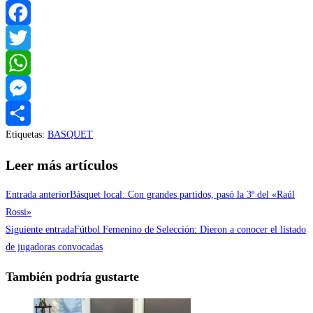
Facebook
Twitter
WhatsApp
Messenger
Etiquetas
:
BASQUET
Compartir
Leer más artículos
Entrada anterior
Básquet local: Con grandes partidos, pasó la 3º del «Raúl
Rossi»
Siguiente entrada
Fútbol Femenino de Selección: Dieron a conocer el listado
de jugadoras convocadas
También podría gustarte